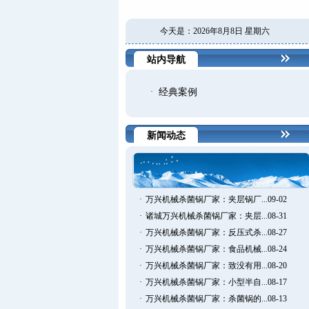
今天是：2026年8月8日 星期六
站内导航
·
经典案例
新闻动态
·
万兴机械杀菌锅厂家：夹层锅厂...09-02
·
诸城万兴机械杀菌锅厂家：夹层...08-31
·
万兴机械杀菌锅厂家：反压式杀...08-27
·
万兴机械杀菌锅厂家：食品机械...08-24
·
万兴机械杀菌锅厂家：致没有用...08-20
·
万兴机械杀菌锅厂家：小型半自...08-17
·
万兴机械杀菌锅厂家：杀菌锅的...08-13