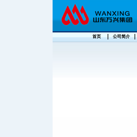
首页
公司简介