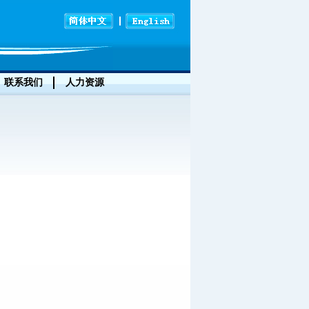
联系我们
人力资源