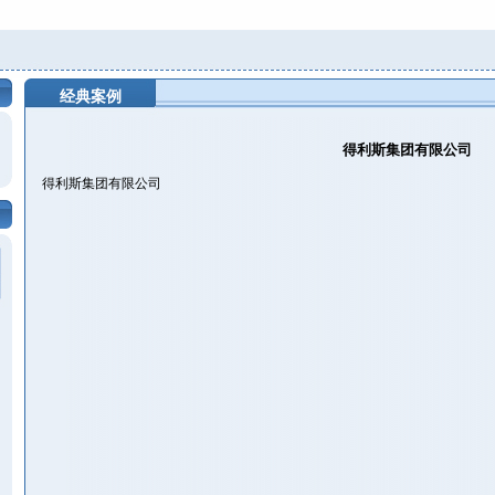
经典案例
得利斯集团有限公司
得利斯集团有限公司