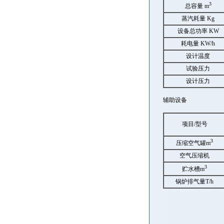
3
总容量 m
蒸汽耗量 Kg
设备总功率 KW
耗电量 KW/h
设计温度
试验压力
设计压力
辅助设备
项目/型号
3
压缩空气罐m
空气压缩机
3
贮水槽m
锅炉排气量T/h